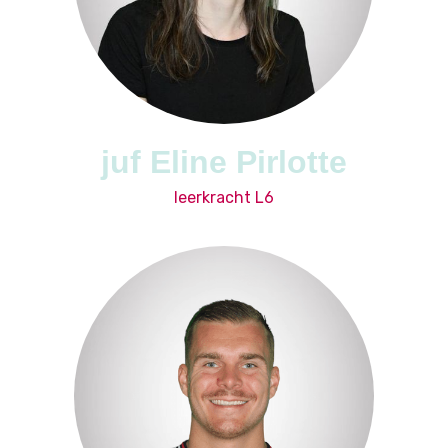
juf Eline Pirlotte
leerkracht L6