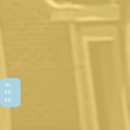
NL
FR
EN