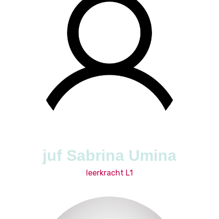
juf Sabrina Umina
leerkracht L1