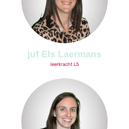
juf Els Laermans
leerkracht L5