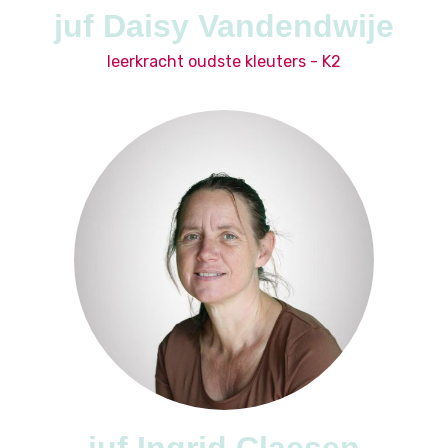
juf Daisy Vandendwije
leerkracht oudste kleuters - K2