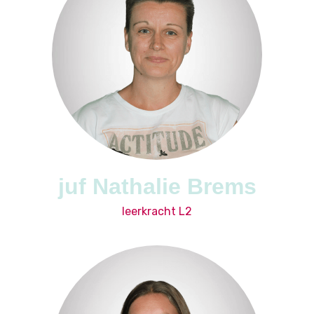
juf Nathalie Brems
leerkracht L2