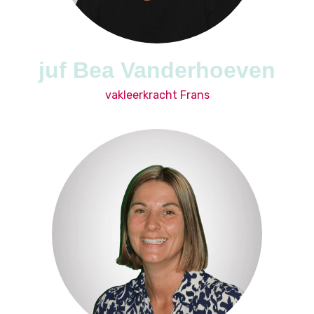
juf Bea Vanderhoeven
vakleerkracht Frans