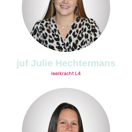
juf Julie Hechtermans
leerkracht L4