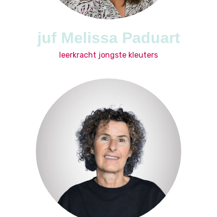
juf Melissa Paduart
leerkracht jongste kleuters