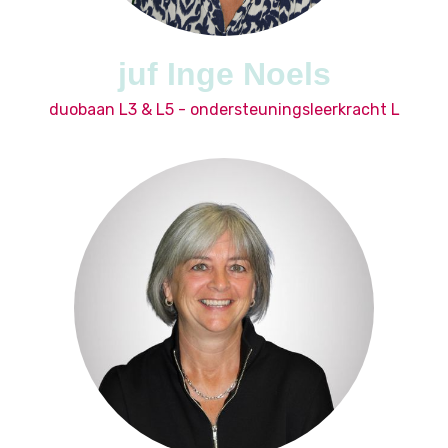
juf Inge Noels
duobaan L3 & L5 - ondersteuningsleerkracht L