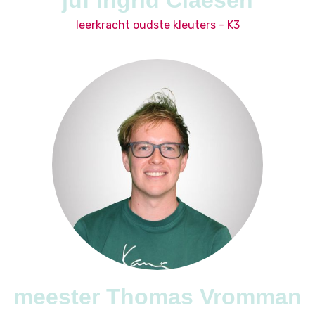
juf Ingrid Claesen
leerkracht oudste kleuters - K3
meester Thomas Vromman