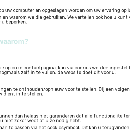
op uw computer en opgeslagen worden om uw ervaring op la
en en waarom we die gebruiken. We vertellen ook hoe u kunt
r u beperken.
 waarom?
die op onze contactpagina, kan via cookies worden ingeste
maals zelf in te vullen, de website doet dit voor u.
lingen te onthouden/opnieuw voor te stellen. Bij een volg
 dient in te stellen.
nnen dan helaas niet garanderen dat alle functionaliteite
 u niet zeker weet of u ze nodig hebt.
n te passen via het cookiesymbool. Dit kan u terugvinden l