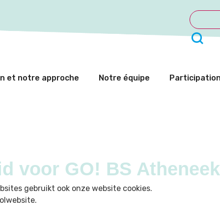
on et notre approche
Notre équipe
Participatio
eid voor GO! BS Athenee
websites gebruikt ook onze website cookies.
olwebsite.